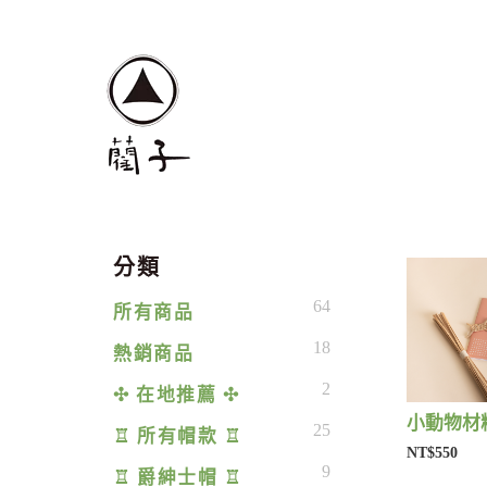
分類
64
所有商品
18
熱銷商品
2
✣ 在地推薦 ✣
小動物材料
25
♖ 所有帽款 ♖
NT$550
9
♖ 爵紳士帽 ♖