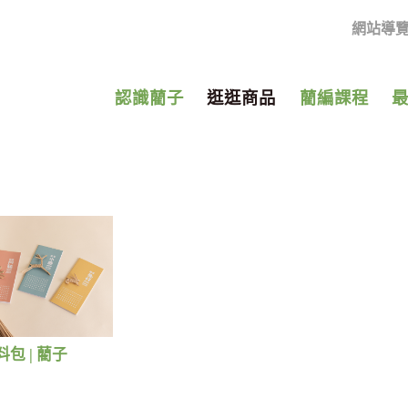
網站導
認識藺子
逛逛商品
藺編課程
包 | 藺子