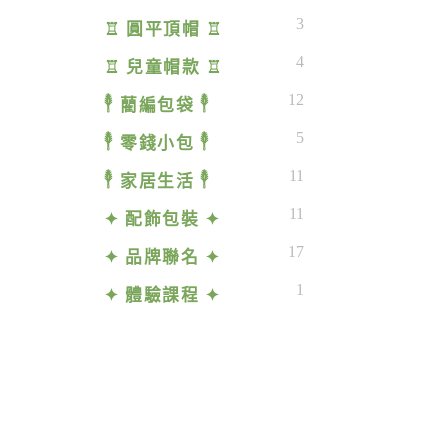
3
♖ 圓平頂帽 ♖
4
♖ 兒童帽款 ♖
12
𓇣 藺編包袋 𓇣
5
𓇣 零錢小包 𓇣
11
𓇣 家居生活 𓇣
11
✦ 配飾包裝 ✦
17
✦ 品牌聯名 ✦
1
✦ 體驗課程 ✦