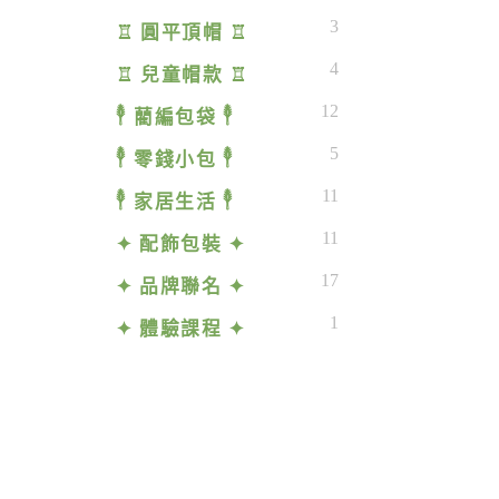
3
♖ 圓平頂帽 ♖
4
♖ 兒童帽款 ♖
12
𓇣 藺編包袋 𓇣
5
𓇣 零錢小包 𓇣
11
𓇣 家居生活 𓇣
11
✦ 配飾包裝 ✦
17
✦ 品牌聯名 ✦
1
✦ 體驗課程 ✦