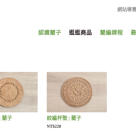
網站導
認識藺子
逛逛商品
藺編課程
| 藺子
絞編杯墊 | 藺子
NT$220