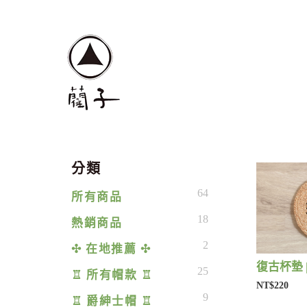
分類
64
所有商品
18
熱銷商品
2
✣ 在地推薦 ✣
復古杯墊 
25
♖ 所有帽款 ♖
NT$220
9
♖ 爵紳士帽 ♖