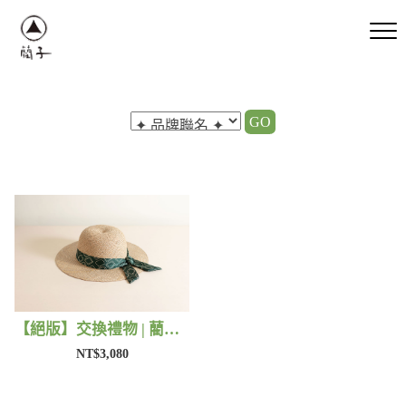
GO
【絕版】交換禮物 | 藺子X好煩小姐
NT$3,080