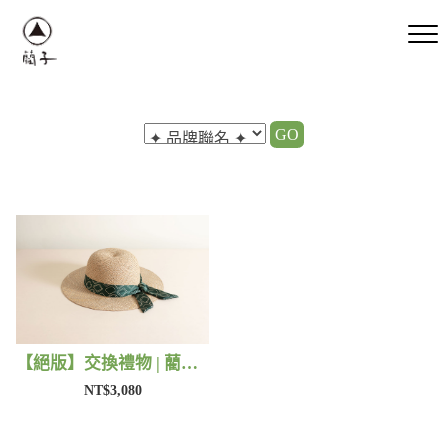
GO
【絕版】交換禮物 | 藺子X好煩小姐
NT$3,080