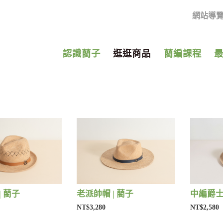
網站導
認識藺子
逛逛商品
藺編課程
| 藺子
老派帥帽 | 藺子
中編爵士
NT$3,280
NT$2,580