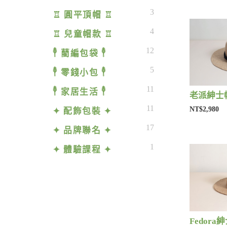
3
♖ 圓平頂帽 ♖
4
♖ 兒童帽款 ♖
12
𓇣 藺編包袋 𓇣
5
𓇣 零錢小包 𓇣
11
𓇣 家居生活 𓇣
老派紳士帽
11
NT$2,980
✦ 配飾包裝 ✦
17
✦ 品牌聯名 ✦
1
✦ 體驗課程 ✦
Fedora