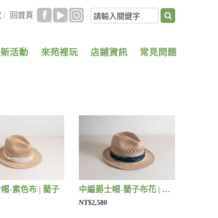
覽
/
回首頁
最新活動
來苑裡玩
店鋪資訊
常見問題
帽-素色布 | 藺子
中編爵士帽-藺子布花 | 藺子
NT$2,580