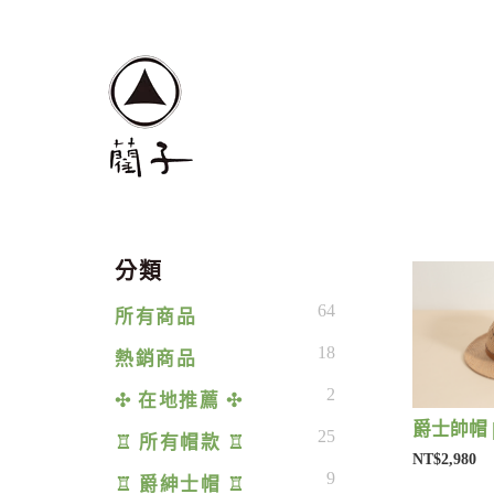
分類
64
所有商品
18
熱銷商品
2
✣ 在地推薦 ✣
爵士帥帽 
25
♖ 所有帽款 ♖
NT$2,980
9
♖ 爵紳士帽 ♖