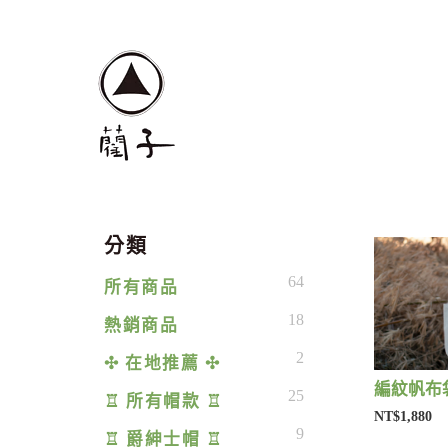
分類
64
所有商品
18
熱銷商品
2
✣ 在地推薦 ✣
編紋帆布袋
25
♖ 所有帽款 ♖
NT$1,880
9
♖ 爵紳士帽 ♖