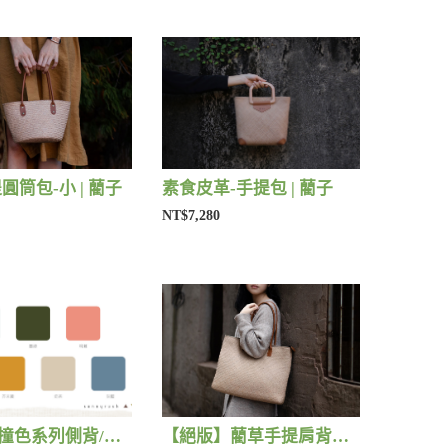
圓筒包-小 | 藺子
素食皮革-手提包 | 藺子
NT$7,280
(缺貨中)撞色系列側背/手提包 | 藺子
【絕版】藺草手提肩背包 | 藺子