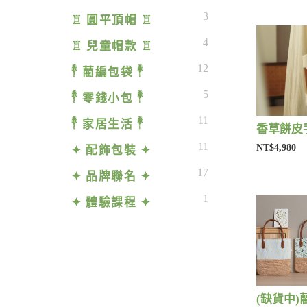
3
♖ 圓平頂帽 ♖
4
♖ 兒童帽款 ♖
12
𓇣 藺編包袋 𓇣
5
𓇣 零錢小包 𓇣
11
𓇣 家居生活 𓇣
香草餅皮手
11
NT$4,980
✦ 配飾包裝 ✦
17
✦ 品牌聯名 ✦
1
✦ 體驗課程 ✦