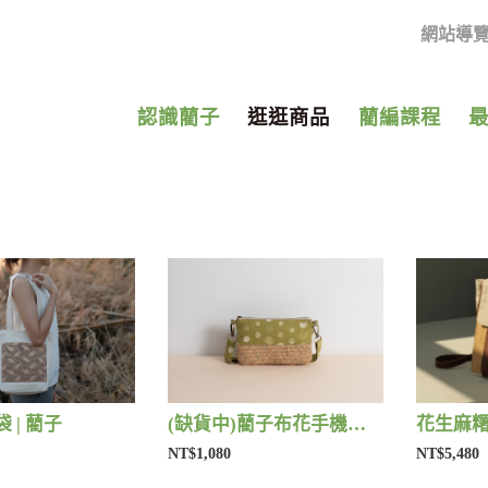
網站導
認識藺子
逛逛商品
藺編課程
 | 藺子
(缺貨中)藺子布花手機包 | 藺子
花生麻糬
NT$1,080
NT$5,480