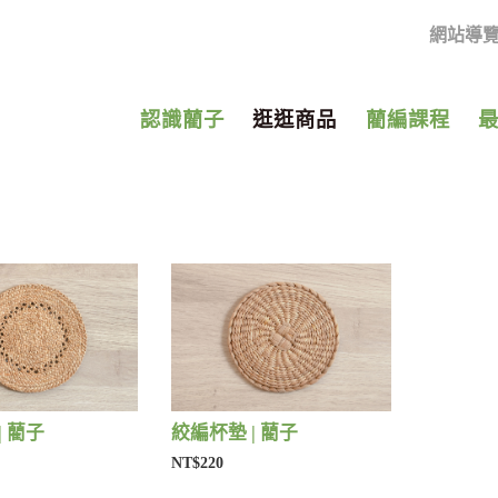
網站導
認識藺子
逛逛商品
藺編課程
| 藺子
絞編杯墊 | 藺子
NT$220