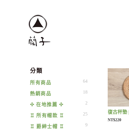
分類
64
所有商品
18
熱銷商品
2
✣ 在地推薦 ✣
復古杯墊 
25
♖ 所有帽款 ♖
NT$220
9
♖ 爵紳士帽 ♖