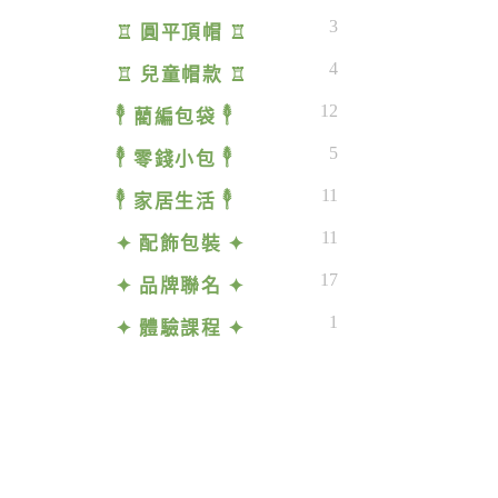
3
♖ 圓平頂帽 ♖
4
♖ 兒童帽款 ♖
12
𓇣 藺編包袋 𓇣
5
𓇣 零錢小包 𓇣
11
𓇣 家居生活 𓇣
11
✦ 配飾包裝 ✦
17
✦ 品牌聯名 ✦
1
✦ 體驗課程 ✦