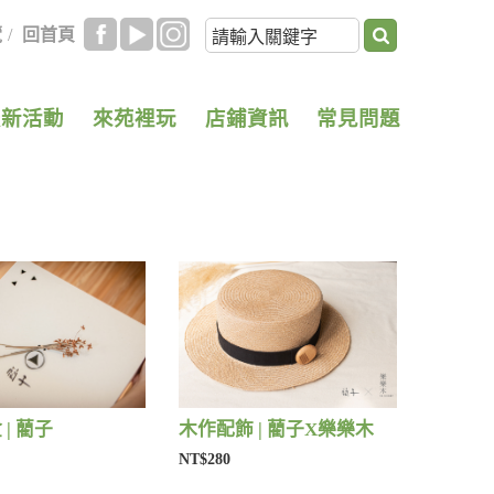
覽
/
回首頁
最新活動
來苑裡玩
店鋪資訊
常見問題
| 藺子
木作配飾 | 藺子X樂樂木
NT$280