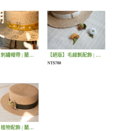
【絕版】刺繡帽帶 | 藺子X有FU手作
【絕版】毛線氈配飾 | 藺子X小森物
NT$780
【絕版】植物配飾 | 藺子X法洛勒姆