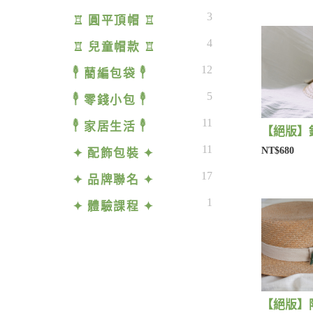
3
♖ 圓平頂帽 ♖
4
♖ 兒童帽款 ♖
12
𓇣 藺編包袋 𓇣
5
𓇣 零錢小包 𓇣
11
𓇣 家居生活 𓇣
11
NT$680
✦ 配飾包裝 ✦
17
✦ 品牌聯名 ✦
1
✦ 體驗課程 ✦