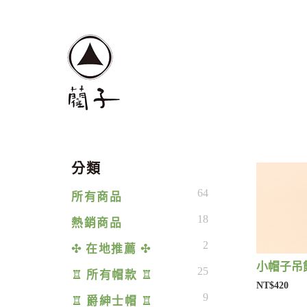
分類
64
所有商品
18
熱銷商品
2
✣ 在地推薦 ✣
小帽子吊飾
25
♖ 所有帽款 ♖
NT$420
9
♖ 爵紳士帽 ♖