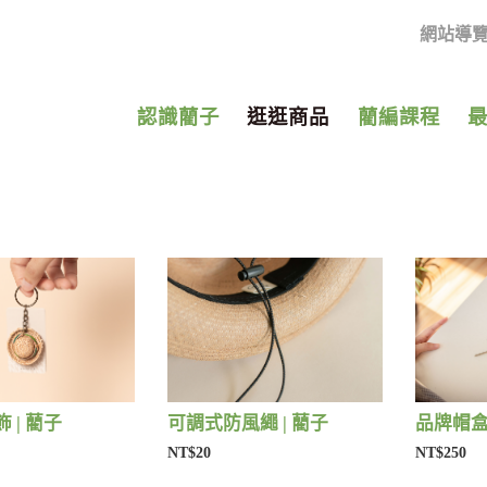
網站導
認識藺子
逛逛商品
藺編課程
 | 藺子
可調式防風繩 | 藺子
品牌帽盒 
NT$20
NT$250