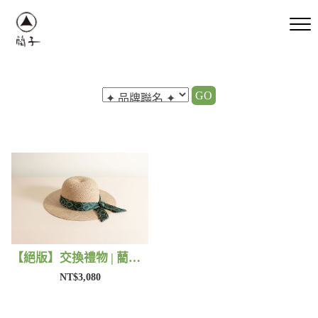
GO
【絕版】交換禮物 | 藺子X好煩小姐
NT$3,080