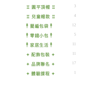
3
♖ 圓平頂帽 ♖
4
♖ 兒童帽款 ♖
12
𓇣 藺編包袋 𓇣
5
𓇣 零錢小包 𓇣
11
𓇣 家居生活 𓇣
11
✦ 配飾包裝 ✦
17
✦ 品牌聯名 ✦
1
✦ 體驗課程 ✦