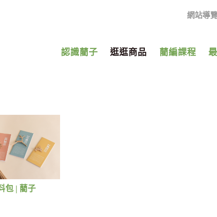
網站導
認識藺子
逛逛商品
藺編課程
包 | 藺子