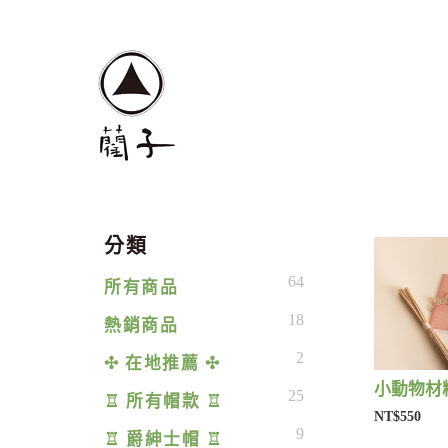
分類
64
所有商品
18
熱銷商品
2
✣ 在地推薦 ✣
小動物材料
25
♖ 所有帽款 ♖
NT$550
9
♖ 爵紳士帽 ♖