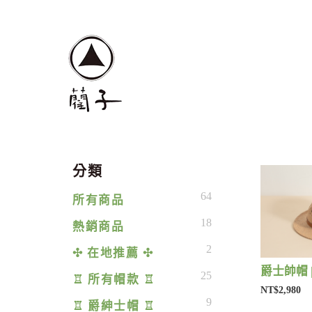
分類
64
所有商品
18
熱銷商品
2
✣ 在地推薦 ✣
爵士帥帽 
25
♖ 所有帽款 ♖
NT$2,980
9
♖ 爵紳士帽 ♖