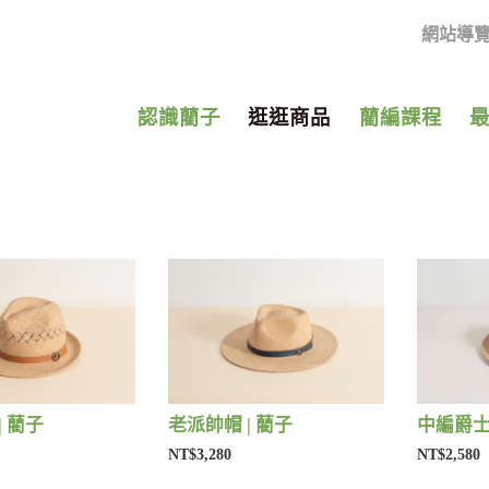
網站導
認識藺子
逛逛商品
藺編課程
| 藺子
老派帥帽 | 藺子
中編爵士
NT$3,280
NT$2,580