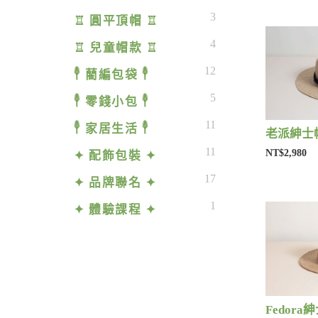
3
♖ 圓平頂帽 ♖
4
♖ 兒童帽款 ♖
12
𓇣 藺編包袋 𓇣
5
𓇣 零錢小包 𓇣
11
𓇣 家居生活 𓇣
老派紳士帽
11
NT$2,980
✦ 配飾包裝 ✦
17
✦ 品牌聯名 ✦
1
✦ 體驗課程 ✦
Fedora