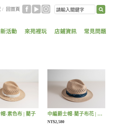
覽
/
回首頁
最新活動
來苑裡玩
店鋪資訊
常見問題
帽-素色布 | 藺子
中編爵士帽-藺子布花 | 藺子
NT$2,580