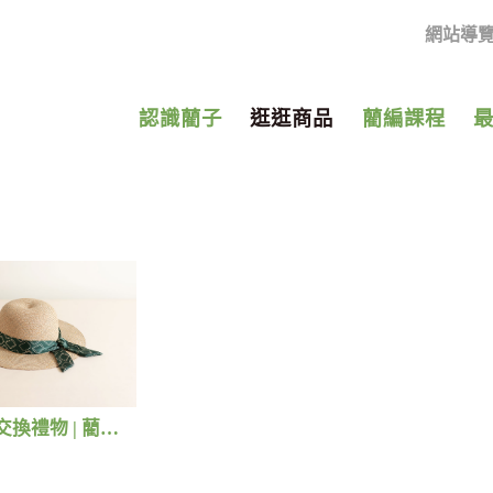
網站導
認識藺子
逛逛商品
藺編課程
【絕版】交換禮物 | 藺子X好煩小姐