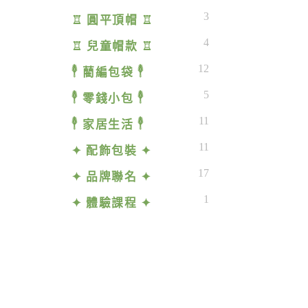
3
♖ 圓平頂帽 ♖
4
♖ 兒童帽款 ♖
12
𓇣 藺編包袋 𓇣
5
𓇣 零錢小包 𓇣
11
𓇣 家居生活 𓇣
11
✦ 配飾包裝 ✦
17
✦ 品牌聯名 ✦
1
✦ 體驗課程 ✦