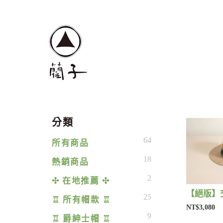
分類
64
所有商品
18
熱銷商品
2
✣ 在地推薦 ✣
25
♖ 所有帽款 ♖
NT$3,080
9
♖ 爵紳士帽 ♖