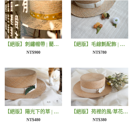
【絕版】刺繡帽帶 | 藺子X有FU手作
【絕版】毛線氈配飾 | 藺子X小森物
NT$900
NT$780
【絕版】陽光下的草 | 藺子X片片
【絕版】苑裡的風/草花 | 藺子X片片
NT$480
NT$380