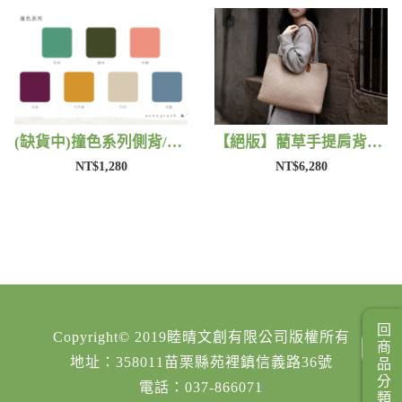
(缺貨中)撞色系列側背/手提包 | 藺子
【絕版】藺草手提肩背包 | 藺子
NT$1,280
NT$6,280
回商品分類
Copyright© 2019睦晴文創有限公司版權所有
地址：358011苗栗縣苑裡鎮信義路36號
電話：037-866071