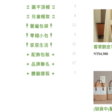
3
♖ 圓平頂帽 ♖
4
♖ 兒童帽款 ♖
12
𓇣 藺編包袋 𓇣
5
𓇣 零錢小包 𓇣
11
𓇣 家居生活 𓇣
香草餅皮手
11
NT$4,980
✦ 配飾包裝 ✦
17
✦ 品牌聯名 ✦
1
✦ 體驗課程 ✦