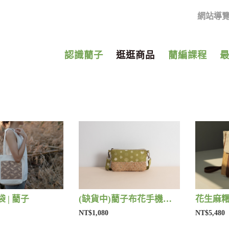
網站導
認識藺子
逛逛商品
藺編課程
 | 藺子
(缺貨中)藺子布花手機包 | 藺子
花生麻糬
NT$1,080
NT$5,480