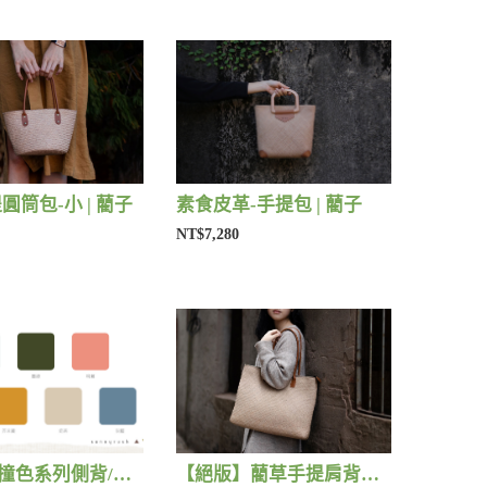
圓筒包-小 | 藺子
素食皮革-手提包 | 藺子
NT$7,280
(缺貨中)撞色系列側背/手提包 | 藺子
【絕版】藺草手提肩背包 | 藺子