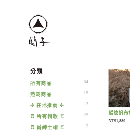
分類
64
所有商品
18
熱銷商品
2
✣ 在地推薦 ✣
編紋帆布袋
25
♖ 所有帽款 ♖
NT$1,880
9
♖ 爵紳士帽 ♖