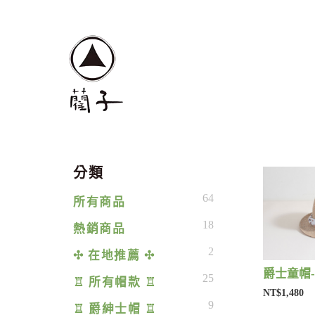
分類
64
所有商品
18
熱銷商品
2
✣ 在地推薦 ✣
爵士童帽-
25
♖ 所有帽款 ♖
NT$1,480
9
♖ 爵紳士帽 ♖