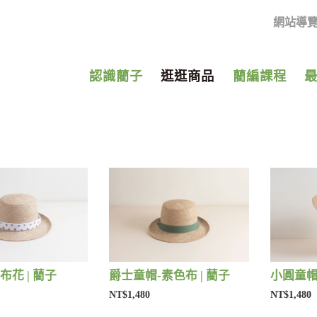
網站導
認識藺子
逛逛商品
藺編課程
布花 | 藺子
爵士童帽-素色布 | 藺子
小圓童帽-
NT$1,480
NT$1,480