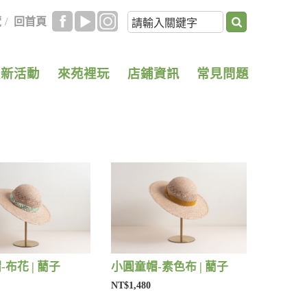
覽
/
回首頁
最新活動
來苑裡玩
店鋪資訊
常見問題
布花 | 藺子
小圓童帽-素色布 | 藺子
NT$1,480