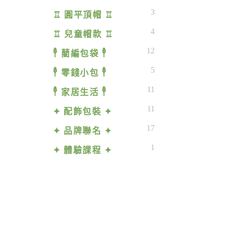
3
♖ 圓平頂帽 ♖
4
♖ 兒童帽款 ♖
12
𓇣 藺編包袋 𓇣
5
𓇣 零錢小包 𓇣
11
𓇣 家居生活 𓇣
11
✦ 配飾包裝 ✦
17
✦ 品牌聯名 ✦
1
✦ 體驗課程 ✦