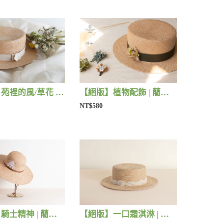
【絕版】苑裡的風/草花 | 藺子X片片
【絕版】植物配飾 | 藺子X法洛勒姆
NT$580
【絕版】騎士精神 | 藺子X好煩小姐
【絕版】一口霜淇淋 | 藺子X好煩小姐