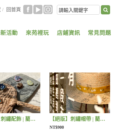
覽
/
回首頁
最新活動
來苑裡玩
店鋪資訊
常見問題
【絕版】刺繡配飾 | 藺子X撫子色生活
【絕版】刺繡帽帶 | 藺子X有FU手作
NT$900