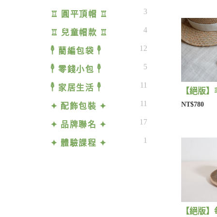
3
♖ 圓平頂帽 ♖
4
♖ 兒童帽款 ♖
12
𓇣 藺編包袋 𓇣
5
𓇣 零錢小包 𓇣
11
𓇣 家居生活 𓇣
11
NT$780
✦ 配飾包裝 ✦
17
✦ 品牌聯名 ✦
1
✦ 體驗課程 ✦