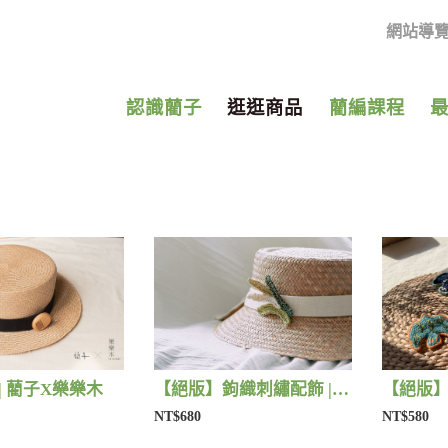
網站導
認識藺子
逛逛商品
藺編課程
| 藺子X樂樂木
【絕版】鉤織刺繡配飾 | 藺子Xphytooo
NT$680
NT$580