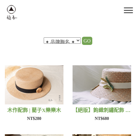
GO
木作配飾 | 藺子X樂樂木
【絕版】鉤織刺繡配飾 | 藺子Xphytooo
NT$280
NT$680